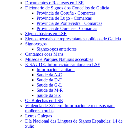
Documentos e Recursos en LSE
Dicionario de Signos dos Concellos de Galicia
Provincia da Coruña - Comarcas
Provincia de Lugo - Comarcas
Provincia de Pontevedra - Comarcas
Provincia de Ourense - Comarcas
Signos básicos en LSE
Signos persoais de representantes políticos de Galicia
Signoxogos
Signoxogos anteriores
Cantamos coas Mans
Museos e Parques Naturais accesibles
E-SAÚDE: Información sanitaria en LSE
Información sanitaria
Saude da A-C
Saude da D-F
Saude da G-L
Saude da M-R
Saude da S-Z
Os Bolechas en LSE
Violencia de Xénero: Información e recursos para
mulleres xordas
Letras Galegas
Día Nacional das Linguas de Signos Españolas: 14 de
xuño