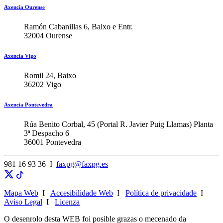
Axencia Ourense
Ramón Cabanillas 6, Baixo e Entr.
32004 Ourense
Axencia Vigo
Romil 24, Baixo
36202 Vigo
Axencia Pontevedra
Rúa Benito Corbal, 45 (Portal R. Javier Puig Llamas) Planta
3ª Despacho 6
36001 Pontevedra
981 16 93 36 I
faxpg@faxpg.es
Mapa Web
I
Accesibilidade Web
I
Política de privacidade
I
Aviso Legal
I
Licenza
O desenrolo desta WEB foi posible grazas o mecenado da