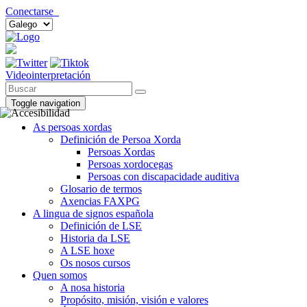
Conectarse
Videointerpretación
Toggle navigation
As persoas xordas
Definición de Persoa Xorda
Persoas Xordas
Persoas xordocegas
Persoas con discapacidade auditiva
Glosario de termos
Axencias FAXPG
A lingua de signos española
Definición de LSE
Historia da LSE
A LSE hoxe
Os nosos cursos
Quen somos
A nosa historia
Propósito, misión, visión e valores