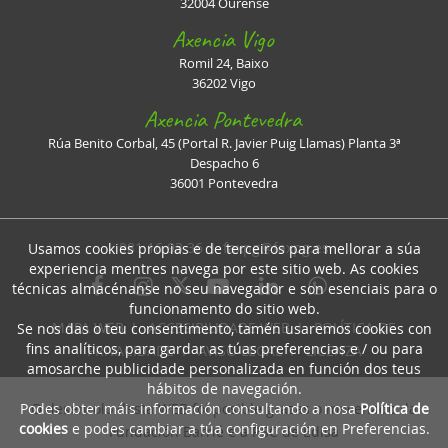
32004 Ourense
Axencia Vigo
Romil 24, Baixo
36202 Vigo
Axencia Pontevedra
Rúa Benito Corbal, 45 (Portal R. Javier Puig Llamas) Planta 3ª
Despacho 6
36001 Pontevedra
981 16 93 36 I
faxpg@faxpg.es
Usamos cookies propias e de terceiros para mellorar a súa
experiencia mentres navega por este sitio web. As cookies
técnicas almacénanse no seu navegador e son esenciais para o
funcionamento do sitio web.
MAPA WEB
I
ACCESIBILIDADE WEB
I
POLÍTICA DE
Se nos das o teu consentimento, tamén usaremos cookies con
fins analíticos, para gardar as túas preferencias e / ou para
PRIVACIDADE
I
AVISO LEGAL
I
LICENZA
amosarche publicidade personalizada en función dos teus
hábitos de navegación.
Podes obter máis información consultando a nosa
Política de
O desenrolo desta WEB foi posible grazas o mecenado da
cookies
e podes cambiar a túa configuración en Preferencias.
Fundación Barrié e a RSC de Edisa