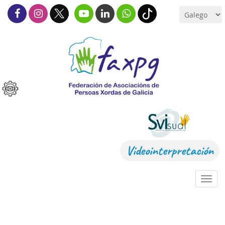
Videointerpretación
Toggl
navig