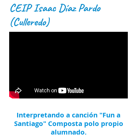
CEIP Isaac Díaz Pardo
(Culleredo)
Interpretando a canción "Fun a
Santiago" Composta polo propio
alumnado.