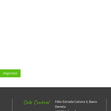
Imprimir
Sede Central
Félix Estrada Catoira 3, Baixo
Dereita