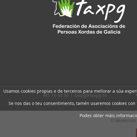
Usamos cookies propias e de terceiros para mellorar a súa expe
981 16 93 36 I
faxpg@faxpg.es
Se nos das o teu consentimento, tamén usaremos cookies con fi
Podes obter máis informac
O desenrolo 