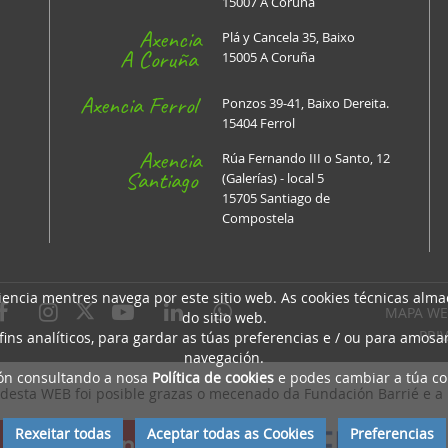
15007 A Coruña
Axencia
Plá y Cancela 35, Baixo
A Coruña
15005 A Coruña
Axencia Ferrol
Ponzos 39-41, Baixo Dereita.
15404 Ferrol
Axencia
Rúa Fernando III o Santo, 12
Santiago
(Galerías) - local 5
15705 Santiago de
Compostela
riencia mentres navega por este sitio web. As cookies técnicas al
MAPA WE
do sitio web.
PRI
ns analíticos, para gardar as túas preferencias e / ou para amos
navegación.
ión consultando a nosa
Política de cookies
e podes cambiar a túa co
desta WEB foi posible grazas o mecenado da Fundación Barrié e a
Rexeitar todas
Aceptar todas as Cookies
Preferencias