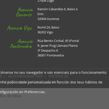
27004 Lugo
Axencia
Ramón Cabanillas 6, Baixo e
Ourense
Entr.
32004 Ourense
Axencia Vigo
Romil 24, Baixo
36202 Vigo
Axencia
Rúa Benito Corbal, 45 (Portal
Pontevedra
R. Javier Puig Llamas) Planta
3ª Despacho 6
36001 Pontevedra
macénanse no seu navegador e son esenciais para o funcionamento
B
I
ACCESIBILIDADE WEB
I
POLÍTICA DE
VACIDADE
I
AVISO LEGAL
I
LICENZA
arche publicidade personalizada en función dos teus hábitos de
nfiguración en Preferencias.
 RSC de Edisa