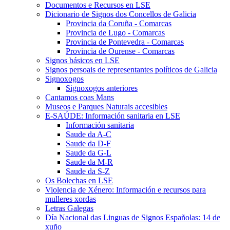
Documentos e Recursos en LSE
Dicionario de Signos dos Concellos de Galicia
Provincia da Coruña - Comarcas
Provincia de Lugo - Comarcas
Provincia de Pontevedra - Comarcas
Provincia de Ourense - Comarcas
Signos básicos en LSE
Signos persoais de representantes políticos de Galicia
Signoxogos
Signoxogos anteriores
Cantamos coas Mans
Museos e Parques Naturais accesibles
E-SAÚDE: Información sanitaria en LSE
Información sanitaria
Saude da A-C
Saude da D-F
Saude da G-L
Saude da M-R
Saude da S-Z
Os Bolechas en LSE
Violencia de Xénero: Información e recursos para
mulleres xordas
Letras Galegas
Día Nacional das Linguas de Signos Españolas: 14 de
xuño