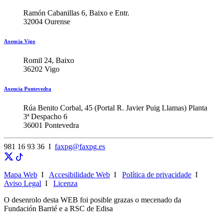
Ramón Cabanillas 6, Baixo e Entr.
32004 Ourense
Axencia Vigo
Romil 24, Baixo
36202 Vigo
Axencia Pontevedra
Rúa Benito Corbal, 45 (Portal R. Javier Puig Llamas) Planta
3ª Despacho 6
36001 Pontevedra
981 16 93 36 I
faxpg@faxpg.es
Mapa Web
I
Accesibilidade Web
I
Política de privacidade
I
Aviso Legal
I
Licenza
O desenrolo desta WEB foi posible grazas o mecenado da
Fundación Barrié e a RSC de Edisa