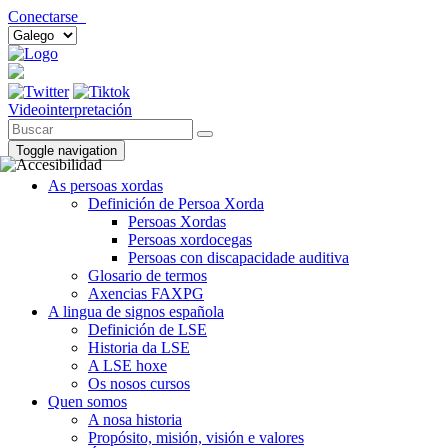
Conectarse
Videointerpretación
Toggle navigation
As persoas xordas
Definición de Persoa Xorda
Persoas Xordas
Persoas xordocegas
Persoas con discapacidade auditiva
Glosario de termos
Axencias FAXPG
A lingua de signos española
Definición de LSE
Historia da LSE
A LSE hoxe
Os nosos cursos
Quen somos
A nosa historia
Propósito, misión, visión e valores