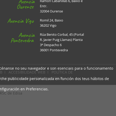
Axencia
Ramón Cabanillas 6, Baixo e
Ourense
Entr.
32004 Ourense
Axencia Vigo
Romil 24, Baixo
36202 Vigo
Axencia
Rúa Benito Corbal, 45 (Portal
Pontevedra
R. Javier Puig Llamas) Planta
3ª Despacho 6
36001 Pontevedra
macénanse no seu navegador e son esenciais para o funcionamento
B
I
ACCESIBILIDADE WEB
I
POLÍTICA DE
VACIDADE
I
AVISO LEGAL
I
LICENZA
arche publicidade personalizada en función dos teus hábitos de
nfiguración en Preferencias.
 RSC de Edisa