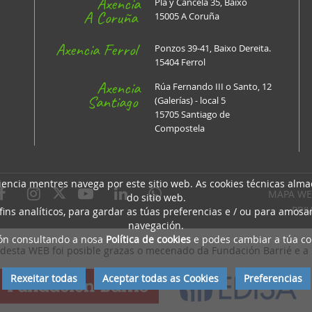
Axencia
Plá y Cancela 35, Baixo
A Coruña
15005 A Coruña
Axencia Ferrol
Ponzos 39-41, Baixo Dereita.
15404 Ferrol
Axencia
Rúa Fernando III o Santo, 12
Santiago
(Galerías) - local 5
15705 Santiago de
Compostela
riencia mentres navega por este sitio web. As cookies técnicas al
MAPA WE
do sitio web.
PRI
ns analíticos, para gardar as túas preferencias e / ou para amos
navegación.
ión consultando a nosa
Política de cookies
e podes cambiar a túa co
desta WEB foi posible grazas o mecenado da Fundación Barrié e a
Rexeitar todas
Aceptar todas as Cookies
Preferencias