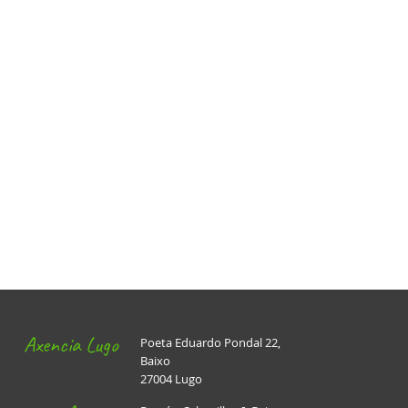
Axencia Lugo
Poeta Eduardo Pondal 22,
Baixo
27004 Lugo