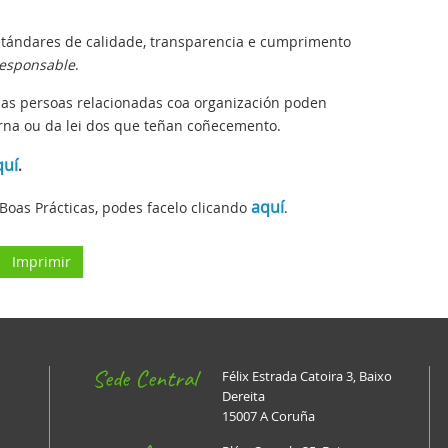
tándares de calidade, transparencia e cumprimento
esponsable
.
as persoas relacionadas coa organización poden
rna ou da lei dos que teñan coñecemento.
quí
.
aquí
oas Prácticas, podes facelo clicando
.
Imprimir
Sede Central
Félix Estrada Catoira 3, Baixo
Dereita
15007 A Coruña