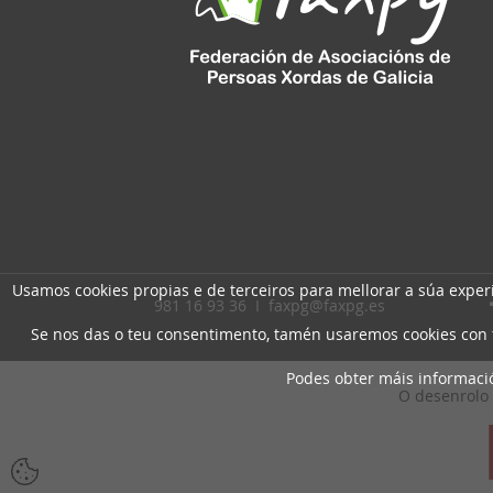
Usamos cookies propias e de terceiros para mellorar a súa expe
981 16 93 36 I
faxpg@faxpg.es
Se nos das o teu consentimento, tamén usaremos cookies con fi
Podes obter máis informac
O desenrolo 