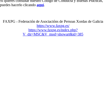
Si quieres consultar nuestro Código de Conducta y Buenas Prácticas,
puedes hacerlo clicando
aquí
.
FAXPG - Federación de Asociacións de Persoas Xordas de Galicia
https://www.faxpg.es/
https://www.faxpg.es/index.php?
V_dir=MSC&V_mod=showart&id=385