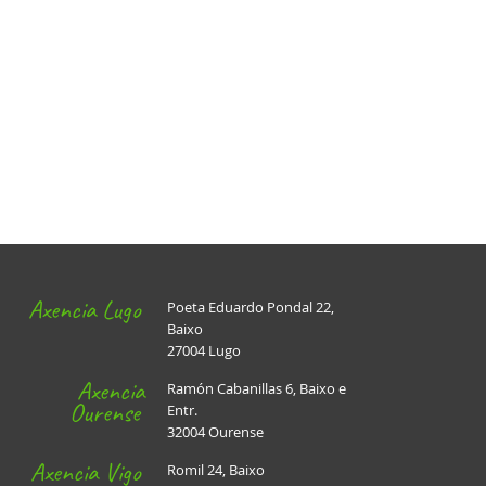
Axencia Lugo
Poeta Eduardo Pondal 22,
Baixo
27004 Lugo
Axencia
Ramón Cabanillas 6, Baixo e
Ourense
Entr.
32004 Ourense
Axencia Vigo
Romil 24, Baixo