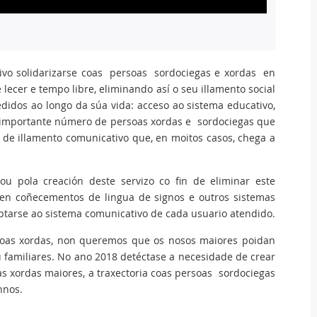
tivo solidarizarse coas persoas sordociegas e xordas en
 lecer e tempo libre, eliminando así o seu illamento social
edidos ao longo da súa vida: acceso ao sistema educativo,
un importante número de persoas xordas e sordociegas que
 de illamento comunicativo que, en moitos casos, chega a
u pola creación deste servizo co fin de eliminar este
eñen coñecementos de lingua de signos e outros sistemas
ptarse ao sistema comunicativo de cada usuario atendido.
oas xordas, non queremos que os nosos maiores poidan
u familiares. No ano 2018 detéctase a necesidade de crear
as xordas maiores, a traxectoria coas persoas sordociegas
nnos.