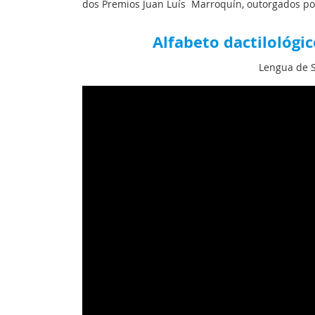
dos Premios Juan Luís Marroquín, outorgados pol
Alfabeto dactilológi
Lengua de S