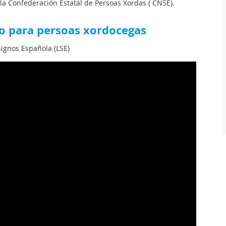
a Confederación Estatal de Persoas Xordas ( CNSE).
co para persoas xordocegas
ignos Española (LSE)