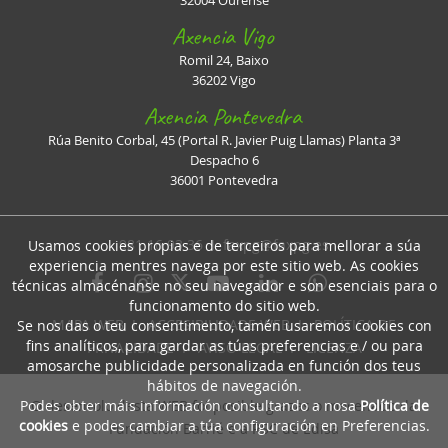
32004 Ourense
Axencia Vigo
Romil 24, Baixo
36202 Vigo
Axencia Pontevedra
Rúa Benito Corbal, 45 (Portal R. Javier Puig Llamas) Planta 3ª
Despacho 6
36001 Pontevedra
981 16 93 36 I
faxpg@faxpg.es
Usamos cookies propias e de terceiros para mellorar a súa
experiencia mentres navega por este sitio web. As cookies
técnicas almacénanse no seu navegador e son esenciais para o
funcionamento do sitio web.
MAPA WEB
I
ACCESIBILIDADE WEB
I
POLÍTICA DE
Se nos das o teu consentimento, tamén usaremos cookies con
fins analíticos, para gardar as túas preferencias e / ou para
PRIVACIDADE
I
AVISO LEGAL
I
LICENZA
amosarche publicidade personalizada en función dos teus
hábitos de navegación.
Podes obter máis información consultando a nosa
Política de
O desenrolo desta WEB foi posible grazas o mecenado da
cookies
e podes cambiar a túa configuración en Preferencias.
Fundación Barrié e a RSC de Edisa