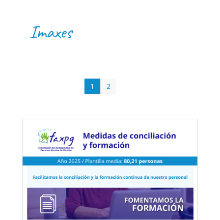
Imaxes
1
2