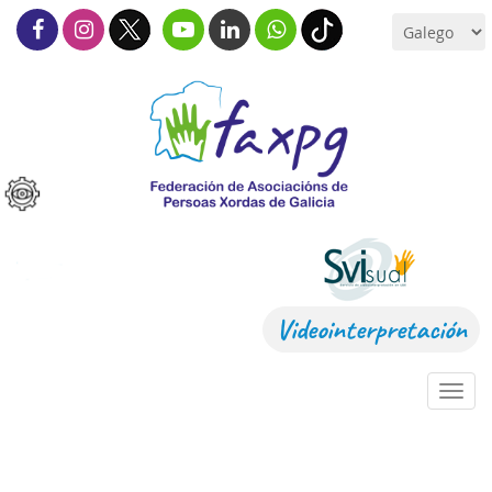
Videointerpretación
Toggl
navig