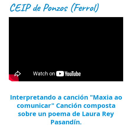
CEIP de Ponzos (Ferrol)
Interpretando a canción "Maxia ao
comunicar" Canción composta
sobre un poema de Laura Rey
Pasandín.