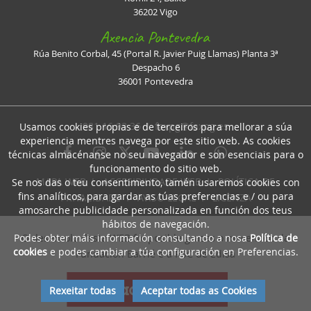
36202 Vigo
Axencia Pontevedra
Rúa Benito Corbal, 45 (Portal R. Javier Puig Llamas) Planta 3ª
Despacho 6
36001 Pontevedra
981 16 93 36 I
faxpg@faxpg.es
Usamos cookies propias e de terceiros para mellorar a súa
experiencia mentres navega por este sitio web. As cookies
técnicas almacénanse no seu navegador e son esenciais para o
funcionamento do sitio web.
MAPA WEB
I
ACCESIBILIDADE WEB
I
POLÍTICA DE
Se nos das o teu consentimento, tamén usaremos cookies con
fins analíticos, para gardar as túas preferencias e / ou para
PRIVACIDADE
I
AVISO LEGAL
I
LICENZA
amosarche publicidade personalizada en función dos teus
hábitos de navegación.
Podes obter máis información consultando a nosa
Política de
O desenrolo desta WEB foi posible grazas o mecenado da
cookies
e podes cambiar a túa configuración en Preferencias.
Fundación Barrié e a RSC de Edisa
Rexeitar todas
Aceptar todas as Cookies