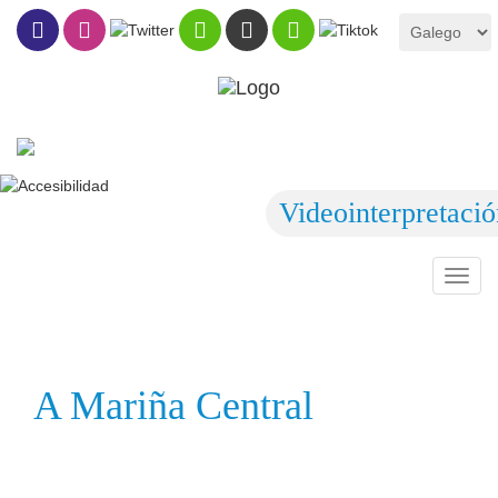
Videointerpretaci
Toggl
navig
A Mariña Central