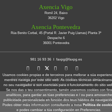
Axencia Vigo
Romil 24, Baixo
36202 Vigo
Axencia Pontevedra
Rúa Benito Corbal, 45 (Portal R. Javier Puig Llamas) Planta 3ª
Despacho 6
36001 Pontevedra
981 16 93 36 I
faxpg@faxpg.es
Usamos cookies propias e de terceiros para mellorar a súa experienc
MAPA WEB
I
ACCESIBILIDADE WEB
I
POLÍTICA DE
mentres navega por este sitio web. As cookies técnicas almacénans
PRIVACIDADE
I
AVISO LEGAL
I
LICENZA
no seu navegador e son esenciais para o funcionamento do sitio we
Se nos das o teu consentimento, tamén usaremos cookies con fins
analíticos, para gardar as túas preferencias e / ou para amosarche
O desenrolo desta WEB foi posible grazas o mecenado da
publicidade personalizada en función dos teus hábitos de navegació
Podes obter máis información consultando a nosa
Política de cooki
Fundación Barrié e a RSC de Edisa
e podes cambiar a túa configuración en Preferencias.