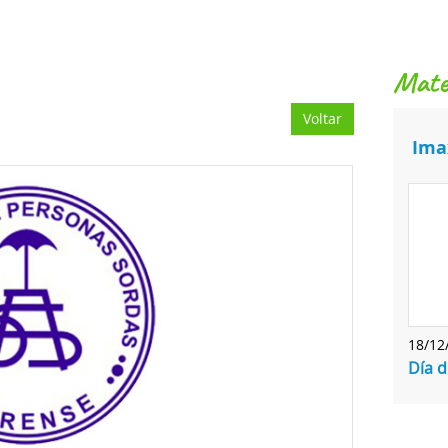
mat
Voltar
Ima
18/12
Día d