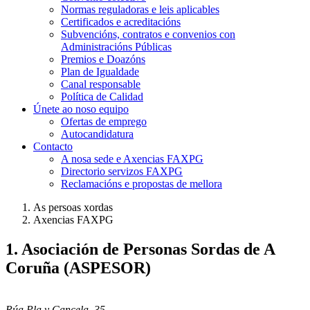
Normas reguladoras e leis aplicables
Certificados e acreditacións
Subvencións, contratos e convenios con
Administracións Públicas
Premios e Doazóns
Plan de Igualdade
Canal responsable
Política de Calidad
Únete ao noso equipo
Ofertas de emprego
Autocandidatura
Contacto
A nosa sede e Axencias FAXPG
Directorio servizos FAXPG
Reclamacións e propostas de mellora
As persoas xordas
Axencias FAXPG
1. Asociación de Personas Sordas de A
Coruña (ASPESOR)
Rúa Pla y Cancela, 35