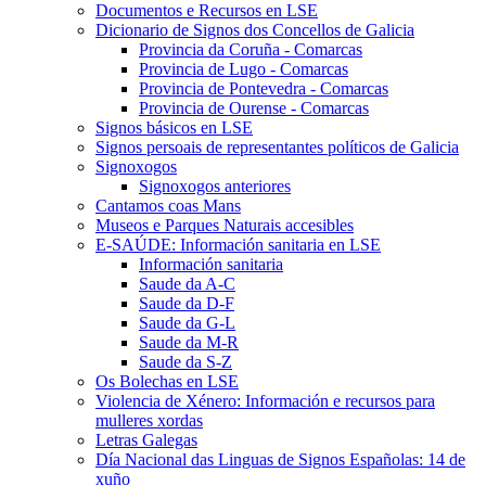
Documentos e Recursos en LSE
Dicionario de Signos dos Concellos de Galicia
Provincia da Coruña - Comarcas
Provincia de Lugo - Comarcas
Provincia de Pontevedra - Comarcas
Provincia de Ourense - Comarcas
Signos básicos en LSE
Signos persoais de representantes políticos de Galicia
Signoxogos
Signoxogos anteriores
Cantamos coas Mans
Museos e Parques Naturais accesibles
E-SAÚDE: Información sanitaria en LSE
Información sanitaria
Saude da A-C
Saude da D-F
Saude da G-L
Saude da M-R
Saude da S-Z
Os Bolechas en LSE
Violencia de Xénero: Información e recursos para
mulleres xordas
Letras Galegas
Día Nacional das Linguas de Signos Españolas: 14 de
xuño