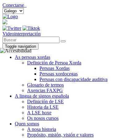
Conectarse
Videointerpretación
Toggle navigation
As persoas xordas
Definición de Persoa Xorda
Persoas Xordas
Persoas xordocegas
Persoas con discapacidade auditiva
Glosario de termos
Axencias FAXPG
A lingua de signos española
Definición de LSE
Historia da LSE
A LSE hoxe
Os nosos cursos
Quen somos
A nosa historia
Propósito, misión, visión e valores