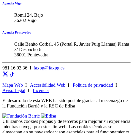
Agencia Vigo
Romil 24, Bajo
36202 Vigo
Agencia Pontevedra
Calle Benito Corbal, 45 (Portal R. Javier Puig Llamas) Planta
3ª Despacho 6
36001 Pontevedra
981 16 93 36 I
faxpg@faxpg.es
Mapa Web
I
Accesibilidad Web
I
Política de privacidad
I
Aviso Legal
I
Licencia
El desarrollo de esta WEB ha sido posible gracias al mecenazgo de
la Fundación Barrié y la RSC de Edisa
Utilizamos cookies propias y de terceros para mejorar su experiencia
mientras navega por este sitio web. Las cookies técnicas se
almacenan en su navegador y son esenciales para el funcionamiento