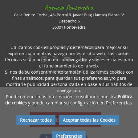
Agencia Pontevedra
Calle Benito Corbal, 45 (Portal R. Javier Puig Llamas) Planta 3ª
Despacho 6
36001 Pontevedra
981 16 93 36 I
faxpg@faxpg.es
Utilizamos cookies propias y de terceros para mejorar su
experiencia mientras navega por este sitio web. Las cookies
técnicas se almacenan en su navegador y son esenciales para
el funcionamiento de la web.
MAPA WEB
I
ACCESIBILIDAD WEB
I
POLÍTICA DE
Si nos da su consentimiento también utilizaremos cookies con
fines analíticos, para guardar sus preferencias y/o para
PRIVACIDAD
I
AVISO LEGAL
I
LICENCIA
mostrarle publicidad personalizada en base a sus hábitos de
navegación.
Puede obtener más información consultando nuestra
Política
El desarrollo de esta WEB ha sido posible gracias al
de cookies
y puede cambiar su configuración en Preferencias.
mecenazgo de la Fundación Barrié y la RSC de Edisa
Rechazar todas
Aceptar todas las Cookies
Preferencias