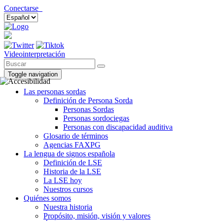
Conectarse
Videointerpretación
Toggle navigation
Las personas sordas
Definición de Persona Sorda
Personas Sordas
Personas sordociegas
Personas con discapacidad auditiva
Glosario de términos
Agencias FAXPG
La lengua de signos española
Definición de LSE
Historia de la LSE
La LSE hoy
Nuestros cursos
Quiénes somos
Nuestra historia
Propósito, misión, visión y valores