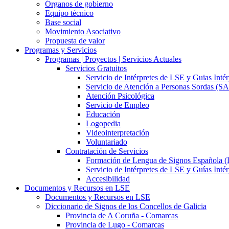
Órganos de gobierno
Equipo técnico
Base social
Movimiento Asociativo
Propuesta de valor
Programas y Servicios
Programas | Proyectos | Servicios Actuales
Servicios Gratuitos
Servicio de Intérpretes de LSE y Guias Inté
Servicio de Atención a Personas Sordas (S
Atención Psicológica
Servicio de Empleo
Educación
Logopedia
Videointerpretación
Voluntariado
Contratación de Servicios
Formación de Lengua de Signos Española 
Servicio de Intérpretes de LSE y Guías Inté
Accesibilidad
Documentos y Recursos en LSE
Documentos y Recursos en LSE
Diccionario de Signos de los Concellos de Galicia
Provincia de A Coruña - Comarcas
Provincia de Lugo - Comarcas