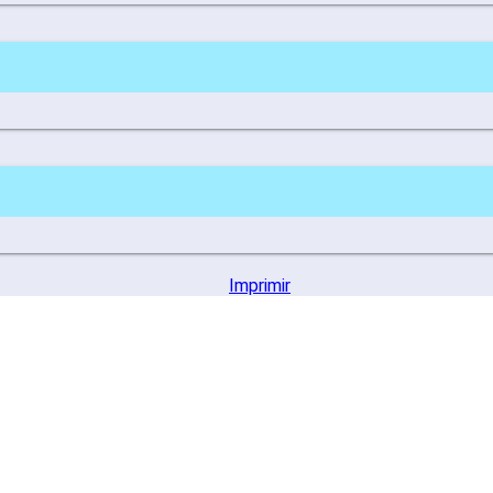
Contacto SILSE Agencias
Imprimir