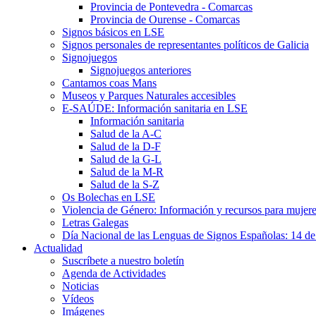
Provincia de Pontevedra - Comarcas
Provincia de Ourense - Comarcas
Signos básicos en LSE
Signos personales de representantes políticos de Galicia
Signojuegos
Signojuegos anteriores
Cantamos coas Mans
Museos y Parques Naturales accesibles
E-SAÚDE: Información sanitaria en LSE
Información sanitaria
Salud de la A-C
Salud de la D-F
Salud de la G-L
Salud de la M-R
Salud de la S-Z
Os Bolechas en LSE
Violencia de Género: Información y recursos para mujere
Letras Galegas
Día Nacional de las Lenguas de Signos Españolas: 14 de
Actualidad
Suscríbete a nuestro boletín
Agenda de Actividades
Noticias
Vídeos
Imágenes