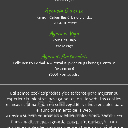
Agencia Ourense
Ramón Cabanillas 6, Bajo y Entlo.
32004 Ourense
Agencia Vigo
Romil 24, Bajo
36202 Vigo
Agencia Pontevedra
Calle Benito Corbal, 45 (Portal R. Javier Puig Llamas) Planta 3ª
Despacho 6
36001 Pontevedra
981 16 93 36 I
faxpg@faxpg.es
Utilizamos cookies propias y de terceros para mejorar su
experiencia mientras navega por este sitio web. Las cookies
técnicas se almacenan en su navegador y son esenciales para
el funcionamiento de la web.
MAPA WEB
I
ACCESIBILIDAD WEB
I
POLÍTICA DE
Si nos da su consentimiento también utilizaremos cookies con
fines analíticos, para guardar sus preferencias y/o para
PRIVACIDAD
I
AVISO LEGAL
I
LICENCIA
mostrarle publicidad personalizada en base a sus hábitos de