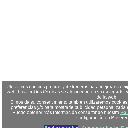
Utilizamos cookies propias y de terceros para mejorar su ex
web. Las cookies técnicas se almacenan en su navegador y
de la web.
Si nos da su consentimiento también utilizaremos cookies 
preferencias y/o para mostrarle publicidad personalizada
Puede obtener más información consultando nuestra
Pol
configuración en Preferen
Rechazar todas
Aceptar todas las Co