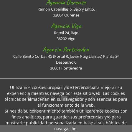
Agencia Ourense
Ramón Cabanillas 6, Bajo y Entlo.
32004 Ourense
Agencia Vigo
Romil 24, Bajo
36202 Vigo
Agencia Pontevedra
Calle Benito Corbal, 45 (Portal R. Javier Puig Llamas) Planta 3ª
Despacho 6
36001 Pontevedra
981 16 93 36 I
faxpg@faxpg.es
Utilizamos cookies propias y de terceros para mejorar su
experiencia mientras navega por este sitio web. Las cookies
técnicas se almacenan en su navegador y son esenciales para
el funcionamiento de la web.
MAPA WEB
I
ACCESIBILIDAD WEB
I
POLÍTICA DE
Si nos da su consentimiento también utilizaremos cookies con
fines analíticos, para guardar sus preferencias y/o para
PRIVACIDAD
I
AVISO LEGAL
I
LICENCIA
mostrarle publicidad personalizada en base a sus hábitos de
navegación.