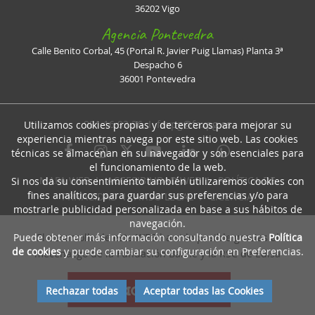
36202 Vigo
Agencia Pontevedra
Calle Benito Corbal, 45 (Portal R. Javier Puig Llamas) Planta 3ª
Despacho 6
36001 Pontevedra
981 16 93 36 I
faxpg@faxpg.es
Utilizamos cookies propias y de terceros para mejorar su
experiencia mientras navega por este sitio web. Las cookies
técnicas se almacenan en su navegador y son esenciales para
el funcionamiento de la web.
MAPA WEB
I
ACCESIBILIDAD WEB
I
POLÍTICA DE
Si nos da su consentimiento también utilizaremos cookies con
fines analíticos, para guardar sus preferencias y/o para
PRIVACIDAD
I
AVISO LEGAL
I
LICENCIA
mostrarle publicidad personalizada en base a sus hábitos de
navegación.
El desarrollo de esta WEB ha sido posible gracias al
Puede obtener más información consultando nuestra
Política
de cookies
y puede cambiar su configuración en Preferencias.
mecenazgo de la Fundación Barrié y la RSC de Edisa
Rechazar todas
Aceptar todas las Cookies