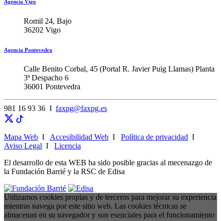
Agencia Vigo
Romil 24, Bajo
36202 Vigo
Agencia Pontevedra
Calle Benito Corbal, 45 (Portal R. Javier Puig Llamas) Planta
3ª Despacho 6
36001 Pontevedra
981 16 93 36 I
faxpg@faxpg.es
Mapa Web
I
Accesibilidad Web
I
Política de privacidad
I
Aviso Legal
I
Licencia
El desarrollo de esta WEB ha sido posible gracias al mecenazgo de
la Fundación Barrié y la RSC de Edisa
Utilizamos cookies propias y de terceros para mejorar su experiencia
mientras navega por este sitio web. Las cookies técnicas se
almacenan en su navegador y son esenciales para el funcionamiento