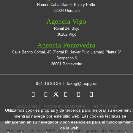
Ramón Cabanillas 6, Bajo y Entlo.
32004 Ourense
Agencia Vigo
Romil 24, Bajo
36202 Vigo
Agencia Pontevedra
Calle Benito Corbal, 45 (Portal R. Javier Puig Llamas) Planta 3ª
Despacho 6
36001 Pontevedra
981 16 93 36 I
faxpg@faxpg.es
MAPA WEB
I
ACCESIBILIDAD WEB
I
POLÍTICA DE
Utilizamos cookies propias y de terceros para mejorar su experienci
PRIVACIDAD
I
AVISO LEGAL
I
LICENCIA
mientras navega por este sitio web. Las cookies técnicas se
almacenan en su navegador y son esenciales para el funcionamien
de la web.
El desarrollo de esta WEB ha sido posible gracias al mecenazgo