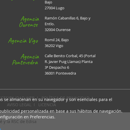
Bajo
27004 Lugo
Agencia
Ramón Cabanillas 6, Bajo y
Ourense
Entlo.
32004 Ourense
Agencia Vigo
Romil 24, Bajo
36202 Vigo
Agencia
Calle Benito Corbal, 45 (Portal
Pontevedra
R. Javier Puig Llamas) Planta
3ª Despacho 6
36001 Pontevedra
CCESIBILIDAD WEB
I
POLÍTICA DE PRIVACIDAD
I
cas se almacenan en su navegador y son esenciales para el
AVISO LEGAL
I
LICENCIA
 publicidad personalizada en base a sus hábitos de navegación.
nfiguración en Preferencias.
é y la RSC de Edisa