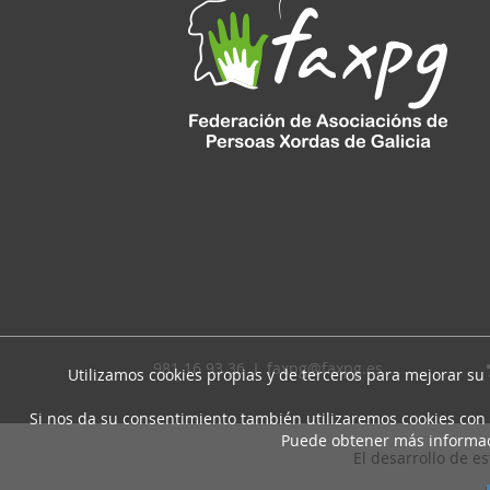
981 16 93 36 I
faxpg@faxpg.es
Utilizamos cookies propias y de terceros para mejorar su
Si nos da su consentimiento también utilizaremos cookies con 
Puede obtener más informa
El desarrollo de e