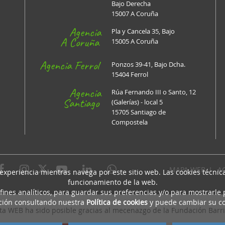
Bajo Derecha
15007 A Coruña
Agencia
Pla y Cancela 35, Bajo
A Coruña
15005 A Coruña
Agencia Ferrol
Ponzos 39-41, Bajo Dcha.
15404 Ferrol
Agencia
Rúa Fernando III o Santo, 12
Santiago
(Galerías) - local 5
15705 Santiago de
Compostela
MAPA WEB
I
A
 experiencia mientras navega por este sitio web. Las cookies técni
funcionamiento de la web.
fines analíticos, para guardar sus preferencias y/o para mostrarle
ción consultando nuestra
Política de cookies
y puede cambiar su co
sta WEB ha sido posible gracias al mecenazgo de la Fundación Barri