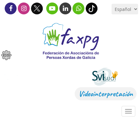
Videointerpretación
Toggl
navig