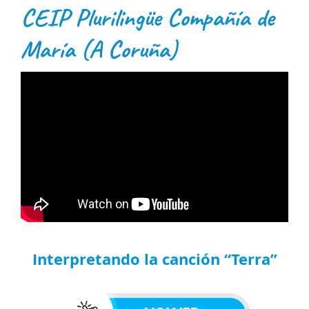
CEIP Plurilingüe Compañía de
María (A Coruña)
Interpretando la canción “Terra”