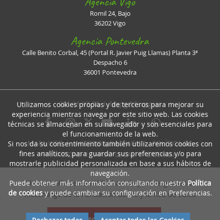
Agencia Vigo
Romil 24, Bajo
36202 Vigo
Agencia Pontevedra
Calle Benito Corbal, 45 (Portal R. Javier Puig Llamas) Planta 3ª
Despacho 6
36001 Pontevedra
981 16 93 36 I
faxpg@faxpg.es
Utilizamos cookies propias y de terceros para mejorar su
experiencia mientras navega por este sitio web. Las cookies
técnicas se almacenan en su navegador y son esenciales para
el funcionamiento de la web.
MAPA WEB
I
ACCESIBILIDAD WEB
I
POLÍTICA DE
Si nos da su consentimiento también utilizaremos cookies con
fines analíticos, para guardar sus preferencias y/o para
PRIVACIDAD
I
AVISO LEGAL
I
LICENCIA
mostrarle publicidad personalizada en base a sus hábitos de
navegación.
Puede obtener más información consultando nuestra
Política
El desarrollo de esta WEB ha sido posible gracias al
de cookies
y puede cambiar su configuración en Preferencias.
mecenazgo de la Fundación Barrié y la RSC de Edisa