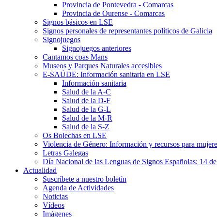
Provincia de Pontevedra - Comarcas
Provincia de Ourense - Comarcas
Signos básicos en LSE
Signos personales de representantes políticos de Galicia
Signojuegos
Signojuegos anteriores
Cantamos coas Mans
Museos y Parques Naturales accesibles
E-SAÚDE: Información sanitaria en LSE
Información sanitaria
Salud de la A-C
Salud de la D-F
Salud de la G-L
Salud de la M-R
Salud de la S-Z
Os Bolechas en LSE
Violencia de Género: Información y recursos para mujere
Letras Galegas
Día Nacional de las Lenguas de Signos Españolas: 14 de
Actualidad
Suscríbete a nuestro boletín
Agenda de Actividades
Noticias
Vídeos
Imágenes