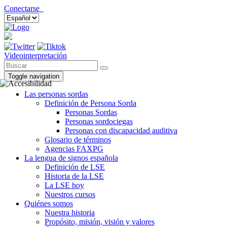
Conectarse
Videointerpretación
Toggle navigation
Las personas sordas
Definición de Persona Sorda
Personas Sordas
Personas sordociegas
Personas con discapacidad auditiva
Glosario de términos
Agencias FAXPG
La lengua de signos española
Definición de LSE
Historia de la LSE
La LSE hoy
Nuestros cursos
Quiénes somos
Nuestra historia
Propósito, misión, visión y valores