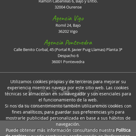
Ramón Cabanillas 6, Bajo y Entlo.
32004 Ourense
Agencia Vigo
Romil 24, Bajo
36202 Vigo
Agencia Pontevedra
Calle Benito Corbal, 45 (Portal R. Javier Puig Llamas) Planta 3ª
Despacho 6
36001 Pontevedra
981 16 93 36 I
faxpg@faxpg.es
Utilizamos cookies propias y de terceros para mejorar su
experiencia mientras navega por este sitio web. Las cookies
técnicas se almacenan en su navegador y son esenciales para
el funcionamiento de la web.
MAPA WEB
I
ACCESIBILIDAD WEB
I
POLÍTICA DE
Si nos da su consentimiento también utilizaremos cookies con
fines analíticos, para guardar sus preferencias y/o para
PRIVACIDAD
I
AVISO LEGAL
I
LICENCIA
mostrarle publicidad personalizada en base a sus hábitos de
navegación.
Puede obtener más información consultando nuestra
Política
El desarrollo de esta WEB ha sido posible gracias al