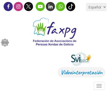
Videointerpretación
Toggl
navig