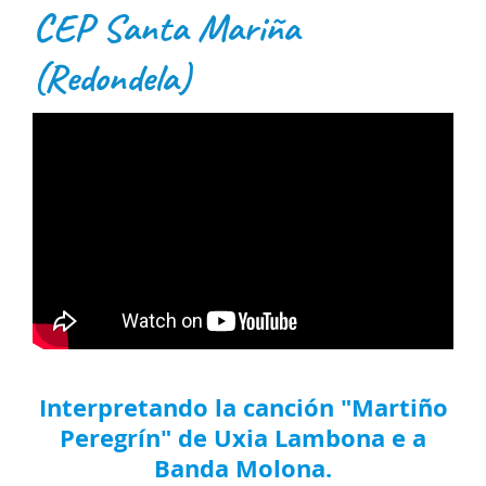
CEP Santa Mariña
(Redondela)
Interpretando la canción "Martiño
Peregrín" de Uxia Lambona e a
Banda Molona.