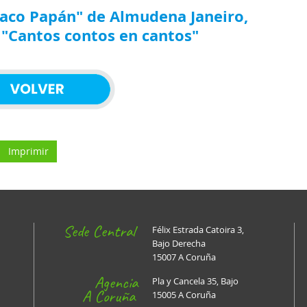
Paco Papán" de Almudena Janeiro,
o "Cantos contos en cantos"
Imprimir
Sede Central
Félix Estrada Catoira 3,
Bajo Derecha
15007 A Coruña
Agencia
Pla y Cancela 35, Bajo
A Coruña
15005 A Coruña