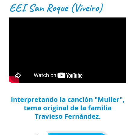
EEI San Roque (Viveiro)
Interpretando la canción "Muller",
tema original de la familia
Travieso Fernández.