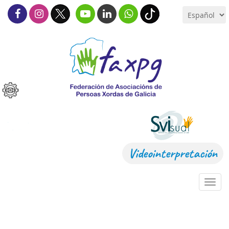
Videointerpretación
Toggl
navig