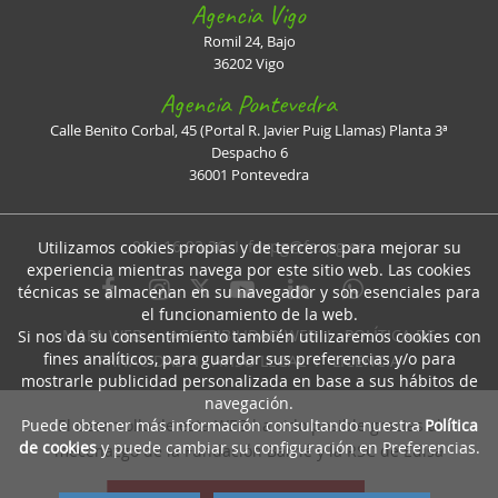
Agencia Vigo
Romil 24, Bajo
36202 Vigo
Agencia Pontevedra
Calle Benito Corbal, 45 (Portal R. Javier Puig Llamas) Planta 3ª
Despacho 6
36001 Pontevedra
981 16 93 36 I
faxpg@faxpg.es
Utilizamos cookies propias y de terceros para mejorar su
experiencia mientras navega por este sitio web. Las cookies
técnicas se almacenan en su navegador y son esenciales para
el funcionamiento de la web.
MAPA WEB
I
ACCESIBILIDAD WEB
I
POLÍTICA DE
Si nos da su consentimiento también utilizaremos cookies con
fines analíticos, para guardar sus preferencias y/o para
PRIVACIDAD
I
AVISO LEGAL
I
LICENCIA
mostrarle publicidad personalizada en base a sus hábitos de
navegación.
Puede obtener más información consultando nuestra
Política
El desarrollo de esta WEB ha sido posible gracias al
de cookies
y puede cambiar su configuración en Preferencias.
mecenazgo de la Fundación Barrié y la RSC de Edisa