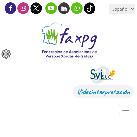
Videointerpretación
Toggl
navig