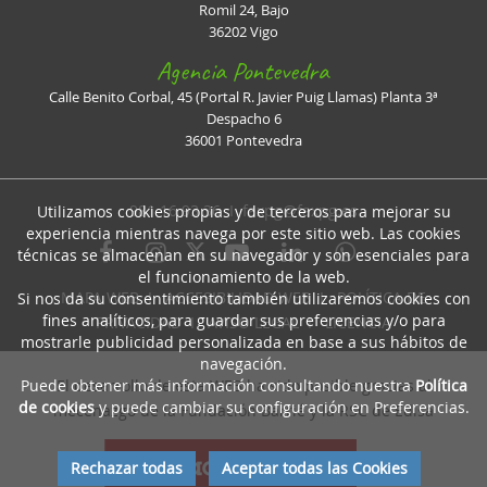
Romil 24, Bajo
36202 Vigo
Agencia Pontevedra
Calle Benito Corbal, 45 (Portal R. Javier Puig Llamas) Planta 3ª
Despacho 6
36001 Pontevedra
981 16 93 36 I
faxpg@faxpg.es
Utilizamos cookies propias y de terceros para mejorar su
experiencia mientras navega por este sitio web. Las cookies
técnicas se almacenan en su navegador y son esenciales para
el funcionamiento de la web.
MAPA WEB
I
ACCESIBILIDAD WEB
I
POLÍTICA DE
Si nos da su consentimiento también utilizaremos cookies con
fines analíticos, para guardar sus preferencias y/o para
PRIVACIDAD
I
AVISO LEGAL
I
LICENCIA
mostrarle publicidad personalizada en base a sus hábitos de
navegación.
Puede obtener más información consultando nuestra
Política
El desarrollo de esta WEB ha sido posible gracias al
de cookies
y puede cambiar su configuración en Preferencias.
mecenazgo de la Fundación Barrié y la RSC de Edisa
Rechazar todas
Aceptar todas las Cookies