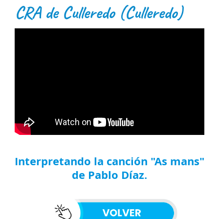
CRA de Culleredo (Culleredo)
Interpretando la canción "As mans"
de Pablo Díaz.