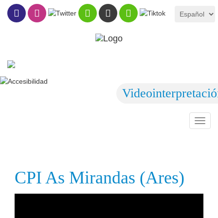
Videointerpretaci
Toggl
navig
CPI As Mirandas (Ares)