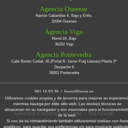
Agencia Ourense
Ramón Cabanillas 6, Bajo y Entlo.
32004 Ourense
Agencia Vigo
Romil 24, Bajo
36202 Vigo
Agencia Pontevedra
Calle Benito Corbal, 45 (Portal R. Javier Puig Llamas) Planta 3ª
Despacho 6
36001 Pontevedra
981 16 93 36 I
faxpg@faxpg.es
Utilizamos cookies propias y de terceros para mejorar su experienci
mientras navega por este sitio web. Las cookies técnicas se
almacenan en su navegador y son esenciales para el funcionamien
MAPA WEB
I
ACCESIBILIDAD WEB
I
POLÍTICA DE
de la web.
PRIVACIDAD
I
AVISO LEGAL
I
LICENCIA
Si nos da su consentimiento también utilizaremos cookies con fine
analíticos, para guardar sus preferencias y/o para mostrarle publicid