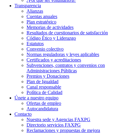
¿Por qué ser voluntario/a?
Transparencia
Alianzas
Cuentas anuales
Plan estratégico
Memorias de actividades
Resultados de cuestionarios de satisfacción
Código Ético y Liderazgo
Estatutos
Convenio colectivo
Normas reguladoras y leyes aplicables
Certificados y acreditaciones
Subvenciones, contratos y convenios con
Administraciones Públicas
Premios y Donaciones
Plan de Igualdad
Canal responsable
Política de Calidad
Únete a nuestro equipo
Ofertas de empleo
Autocandidatura
Contacto
Nuestra sede y Agencias FAXPG
Directorio servicios FAXPG
Reclamaciones y propuestas de mejora