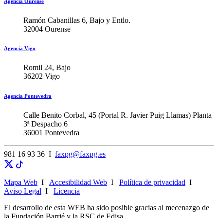
Agencia Ourense
Ramón Cabanillas 6, Bajo y Entlo.
32004 Ourense
Agencia Vigo
Romil 24, Bajo
36202 Vigo
Agencia Pontevedra
Calle Benito Corbal, 45 (Portal R. Javier Puig Llamas) Planta
3ª Despacho 6
36001 Pontevedra
981 16 93 36 I
faxpg@faxpg.es
Mapa Web
I
Accesibilidad Web
I
Política de privacidad
I
Aviso Legal
I
Licencia
El desarrollo de esta WEB ha sido posible gracias al mecenazgo de
la Fundación Barrié y la RSC de Edisa