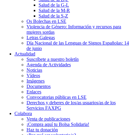
Salud de la G-L
Salud de la M-R
Salud de la S-Z
Os Bolechas en LSE
Violencia de Género: Información y recursos para
mujeres sordas
Letras Galegas
Día Nacional de las Lenguas de Signos Españolas: 14
de junio
Actualidad
Suscríbete a nuestro boletín
Agenda de Actividades
Noticias
Vídeos
Imágenes
Documentos
Enlaces
Convocatorias públicas en LSE
Derechos y deberes de los/as usuarios/as de los
Servicios FAXPG
Colabora
Venta de publicaciones
¡Compra aquí tu Bolsa Solidaria!
Haz tu donación