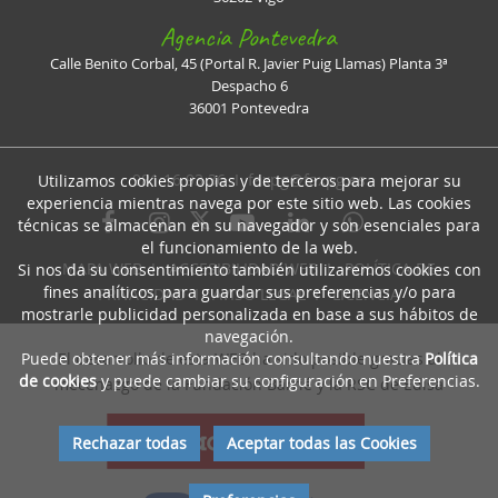
Agencia Pontevedra
Calle Benito Corbal, 45 (Portal R. Javier Puig Llamas) Planta 3ª
Despacho 6
36001 Pontevedra
981 16 93 36 I
faxpg@faxpg.es
Utilizamos cookies propias y de terceros para mejorar su
experiencia mientras navega por este sitio web. Las cookies
técnicas se almacenan en su navegador y son esenciales para
el funcionamiento de la web.
MAPA WEB
I
ACCESIBILIDAD WEB
I
POLÍTICA DE
Si nos da su consentimiento también utilizaremos cookies con
fines analíticos, para guardar sus preferencias y/o para
PRIVACIDAD
I
AVISO LEGAL
I
LICENCIA
mostrarle publicidad personalizada en base a sus hábitos de
navegación.
El desarrollo de esta WEB ha sido posible gracias al
Puede obtener más información consultando nuestra
Política
de cookies
y puede cambiar su configuración en Preferencias.
mecenazgo de la Fundación Barrié y la RSC de Edisa
Rechazar todas
Aceptar todas las Cookies