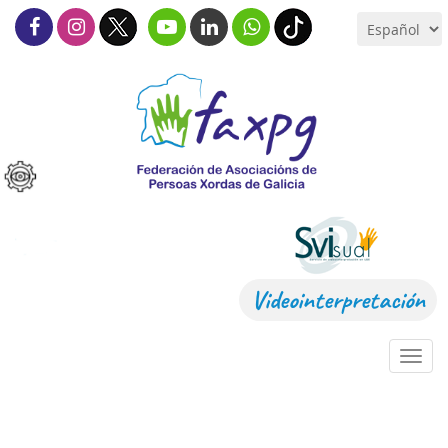
Videointerpretación
Toggl
navig