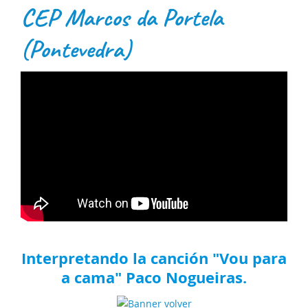
CEP Marcos da Portela
(Pontevedra)
Interpretando la canción "Vou para
a cama" Paco Nogueiras.