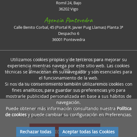
Romil 24, Bajo
36202 Vigo
Agencia Pontevedra
Calle Benito Corbal, 45 (Portal R. Javier Puig Llamas) Planta 3ª
Despacho 6
36001 Pontevedra
981 16 93 36 I
faxpg@faxpg.es
Utilizamos cookies propias y de terceros para mejorar su
experiencia mientras navega por este sitio web. Las cookies
técnicas se almacenan en su navegador y son esenciales para
el funcionamiento de la web.
MAPA WEB
I
ACCESIBILIDAD WEB
I
POLÍTICA DE
Si nos da su consentimiento también utilizaremos cookies con
fines analíticos, para guardar sus preferencias y/o para
PRIVACIDAD
I
AVISO LEGAL
I
LICENCIA
mostrarle publicidad personalizada en base a sus hábitos de
navegación.
Puede obtener más información consultando nuestra
Política
El desarrollo de esta WEB ha sido posible gracias al
de cookies
y puede cambiar su configuración en Preferencias.
mecenazgo de la Fundación Barrié y la RSC de Edisa
Rechazar todas
Aceptar todas las Cookies