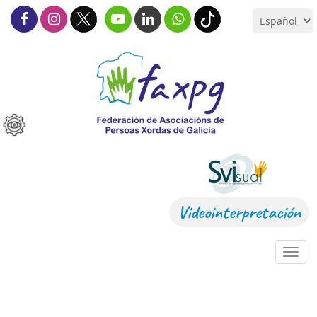
Videointerpretación
Toggl
navig