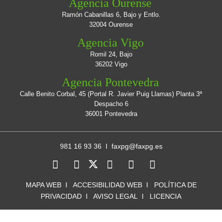
Agencia Ourense
Ramón Cabanillas 6, Bajo y Entlo.
32004 Ourense
Agencia Vigo
Romil 24, Bajo
36202 Vigo
Agencia Pontevedra
Calle Benito Corbal, 45 (Portal R. Javier Puig Llamas) Planta 3ª
Despacho 6
36001 Pontevedra
981 16 93 36 I
faxpg@faxpg.es
MAPA WEB
I
ACCESIBILIDAD WEB
I
POLÍTICA DE
PRIVACIDAD
I
AVISO LEGAL
I
LICENCIA