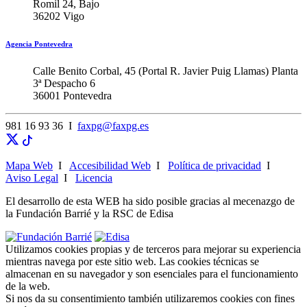
Romil 24, Bajo
36202 Vigo
Agencia Pontevedra
Calle Benito Corbal, 45 (Portal R. Javier Puig Llamas) Planta
3ª Despacho 6
36001 Pontevedra
981 16 93 36 I
faxpg@faxpg.es
Mapa Web
I
Accesibilidad Web
I
Política de privacidad
I
Aviso Legal
I
Licencia
El desarrollo de esta WEB ha sido posible gracias al mecenazgo de
la Fundación Barrié y la RSC de Edisa
Utilizamos cookies propias y de terceros para mejorar su experiencia
mientras navega por este sitio web. Las cookies técnicas se
almacenan en su navegador y son esenciales para el funcionamiento
de la web.
Si nos da su consentimiento también utilizaremos cookies con fines