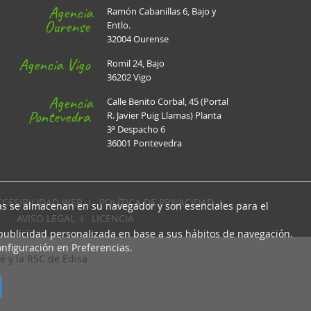
Agencia
Ramón Cabanillas 6, Bajo y
Ourense
Entlo.
32004 Ourense
Agencia Vigo
Romil 24, Bajo
36202 Vigo
Agencia
Calle Benito Corbal, 45 (Portal
Pontevedra
R. Javier Puig Llamas) Planta
3ª Despacho 6
36001 Pontevedra
CCESIBILIDAD WEB
I
POLÍTICA DE PRIVACIDAD
I
cas se almacenan en su navegador y son esenciales para el
AVISO LEGAL
I
LICENCIA
 publicidad personalizada en base a sus hábitos de navegación.
nfiguración en Preferencias.
é y la RSC de Edisa