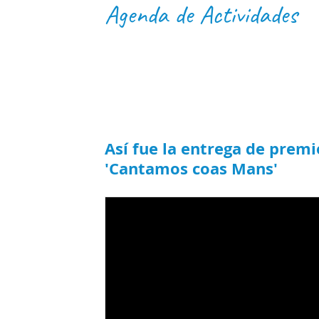
Agenda de Actividades
Así fue la entrega de premi
'Cantamos coas Mans'