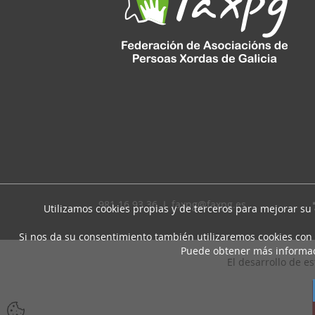
981 16 93 36 I
faxpg@faxpg.es
Utilizamos cookies propias y de terceros para mejorar su
Si nos da su consentimiento también utilizaremos cookies con 
Puede obtener más informa
El desarrollo de e