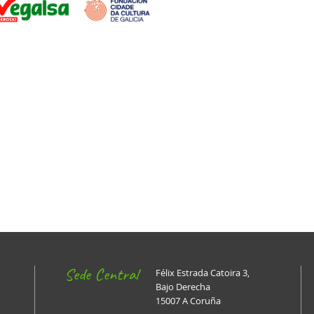
Sede Central
Félix Estrada Catoira 3,
Bajo Derecha
15007 A Coruña