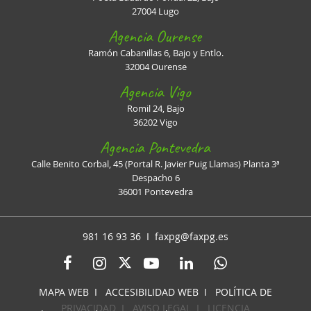
27004 Lugo
Agencia Ourense
Ramón Cabanillas 6, Bajo y Entlo.
32004 Ourense
Agencia Vigo
Romil 24, Bajo
36202 Vigo
Agencia Pontevedra
Calle Benito Corbal, 45 (Portal R. Javier Puig Llamas) Planta 3ª
Despacho 6
36001 Pontevedra
981 16 93 36 I
faxpg@faxpg.es
MAPA WEB
I
ACCESIBILIDAD WEB
I
POLÍTICA DE
PRIVACIDAD
I
AVISO LEGAL
I
LICENCIA