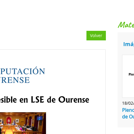
mat
Volver
Imá
18/02
Pleno
de O