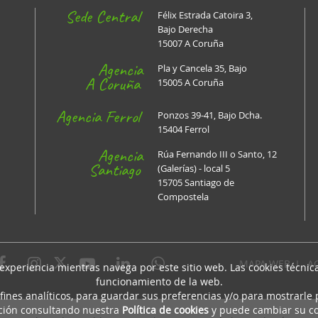
Sede Central
Félix Estrada Catoira 3,
Bajo Derecha
15007 A Coruña
Agencia
Pla y Cancela 35, Bajo
A Coruña
15005 A Coruña
Agencia Ferrol
Ponzos 39-41, Bajo Dcha.
15404 Ferrol
Agencia
Rúa Fernando III o Santo, 12
Santiago
(Galerías) - local 5
15705 Santiago de
Compostela
MAPA WEB
I
A
 experiencia mientras navega por este sitio web. Las cookies técni
funcionamiento de la web.
fines analíticos, para guardar sus preferencias y/o para mostrarle
ción consultando nuestra
Política de cookies
y puede cambiar su co