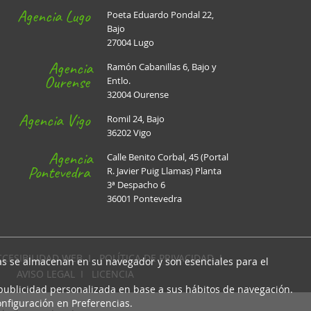
Agencia Lugo
Poeta Eduardo Pondal 22,
Bajo
27004 Lugo
Agencia
Ramón Cabanillas 6, Bajo y
Ourense
Entlo.
32004 Ourense
Agencia Vigo
Romil 24, Bajo
36202 Vigo
Agencia
Calle Benito Corbal, 45 (Portal
Pontevedra
R. Javier Puig Llamas) Planta
3ª Despacho 6
36001 Pontevedra
CCESIBILIDAD WEB
I
POLÍTICA DE PRIVACIDAD
I
cas se almacenan en su navegador y son esenciales para el
AVISO LEGAL
I
LICENCIA
 publicidad personalizada en base a sus hábitos de navegación.
nfiguración en Preferencias.