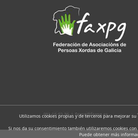
981 16 93 36 I
faxpg@faxpg.es
Utilizamos cookies propias y de terceros para mejorar su
Si nos da su consentimiento también utilizaremos cookies con 
Puede obtener más informa