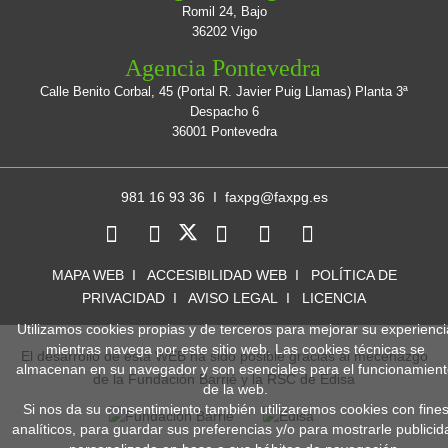
Romil 24, Bajo
36202 Vigo
Agencia Pontevedra
Calle Benito Corbal, 45 (Portal R. Javier Puig Llamas) Planta 3ª
Despacho 6
36001 Pontevedra
981 16 93 36 I
faxpg@faxpg.es
MAPA WEB
I
ACCESIBILIDAD WEB
I
POLÍTICA DE
PRIVACIDAD
I
AVISO LEGAL
I
LICENCIA
Utilizamos cookies propias y de terceros para mejorar su experienci
mientras navega por este sitio web. Las cookies técnicas se
El desarrollo de esta WEB ha sido posible gracias al mecenazgo
almacenan en su navegador y son esenciales para el funcionamien
de la Fundación Barrié y la RSC de Edisa
de la web.
Si nos da su consentimiento también utilizaremos cookies con fine
analíticos, para guardar sus preferencias y/o para mostrarle publicid