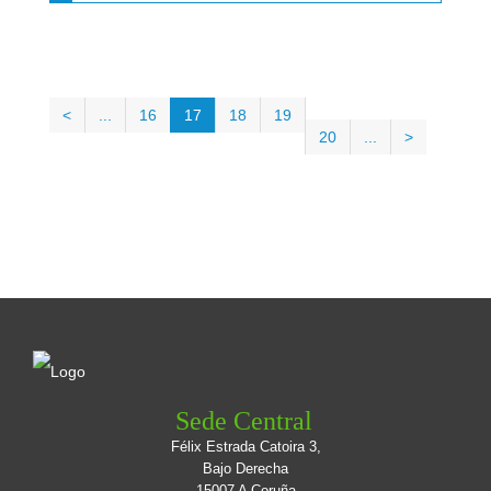
<
...
16
17
18
19
20
...
>
Sede Central
Félix Estrada Catoira 3,
Bajo Derecha
15007 A Coruña