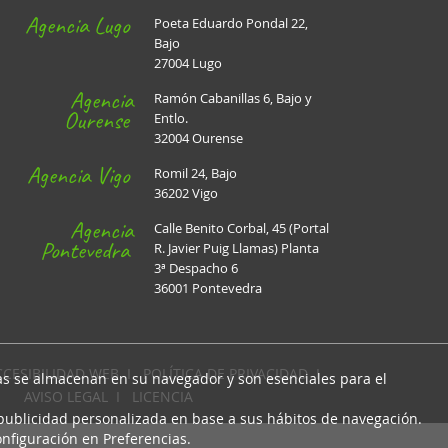
Agencia Lugo
Poeta Eduardo Pondal 22,
Bajo
27004 Lugo
Agencia
Ramón Cabanillas 6, Bajo y
Ourense
Entlo.
32004 Ourense
Agencia Vigo
Romil 24, Bajo
36202 Vigo
Agencia
Calle Benito Corbal, 45 (Portal
Pontevedra
R. Javier Puig Llamas) Planta
3ª Despacho 6
36001 Pontevedra
CCESIBILIDAD WEB
I
POLÍTICA DE PRIVACIDAD
I
cas se almacenan en su navegador y son esenciales para el
AVISO LEGAL
I
LICENCIA
 publicidad personalizada en base a sus hábitos de navegación.
nfiguración en Preferencias.