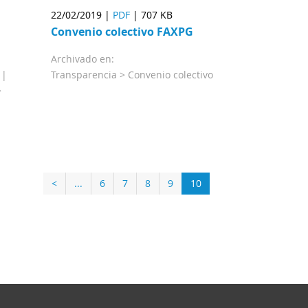
22/02/2019 |
PDF
|
707 KB
Convenio colectivo FAXPG
Archivado en:
 |
Transparencia >
Convenio colectivo
>
<
...
6
7
8
9
10