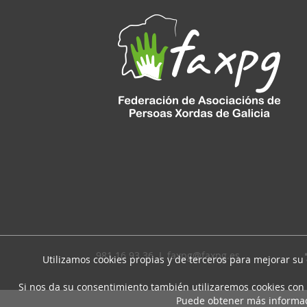
981 16 93 36 I
faxpg@faxpg.es
Utilizamos cookies propias y de terceros para mejorar su
Si nos da su consentimiento también utilizaremos cookies con 
Puede obtener más informa