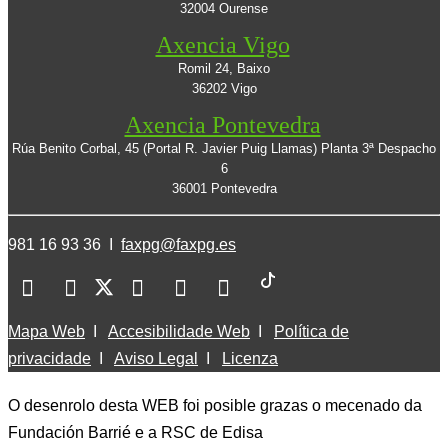
32004 Ourense
Axencia Vigo
Romil 24, Baixo
36202 Vigo
Axencia Pontevedra
Rúa Benito Corbal, 45 (Portal R. Javier Puig Llamas) Planta 3ª Despacho
6
36001 Pontevedra
981 16 93 36 I
faxpg@faxpg.es
Mapa Web
I
Accesibilidade Web
I
Política de
privacidade
I
Aviso Legal
I
Licenza
O desenrolo desta WEB foi posible grazas o mecenado da
Fundación Barrié e a RSC de Edisa