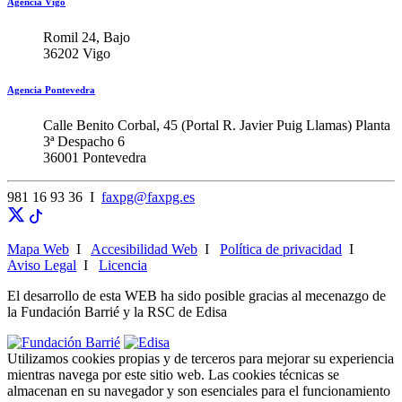
Agencia Vigo
Romil 24, Bajo
36202 Vigo
Agencia Pontevedra
Calle Benito Corbal, 45 (Portal R. Javier Puig Llamas) Planta
3ª Despacho 6
36001 Pontevedra
981 16 93 36 I
faxpg@faxpg.es
Mapa Web
I
Accesibilidad Web
I
Política de privacidad
I
Aviso Legal
I
Licencia
El desarrollo de esta WEB ha sido posible gracias al mecenazgo de
la Fundación Barrié y la RSC de Edisa
Utilizamos cookies propias y de terceros para mejorar su experiencia
mientras navega por este sitio web. Las cookies técnicas se
almacenan en su navegador y son esenciales para el funcionamiento