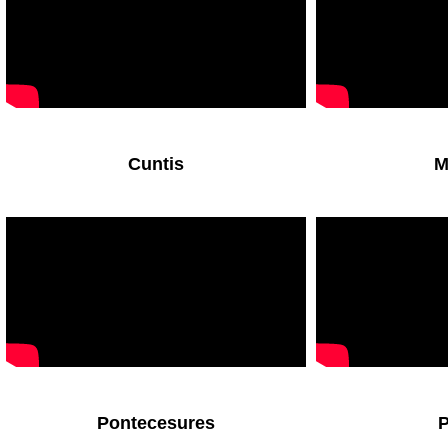
Cuntis
M
Pontecesures
P