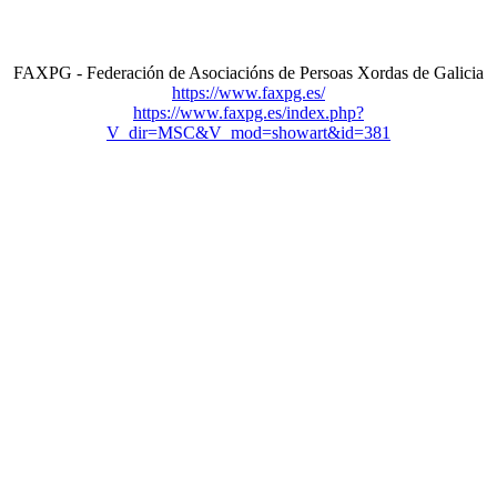
FAXPG - Federación de Asociacións de Persoas Xordas de Galicia
https://www.faxpg.es/
https://www.faxpg.es/index.php?
V_dir=MSC&V_mod=showart&id=381