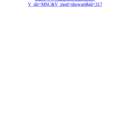
V_dir=MSC&V_mod=showart&id=317