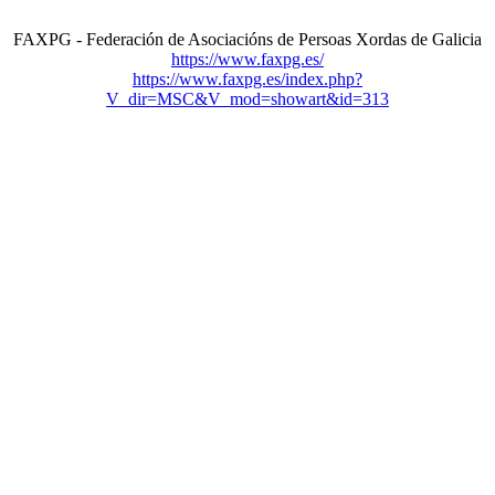
FAXPG - Federación de Asociacións de Persoas Xordas de Galicia
https://www.faxpg.es/
https://www.faxpg.es/index.php?
V_dir=MSC&V_mod=showart&id=313