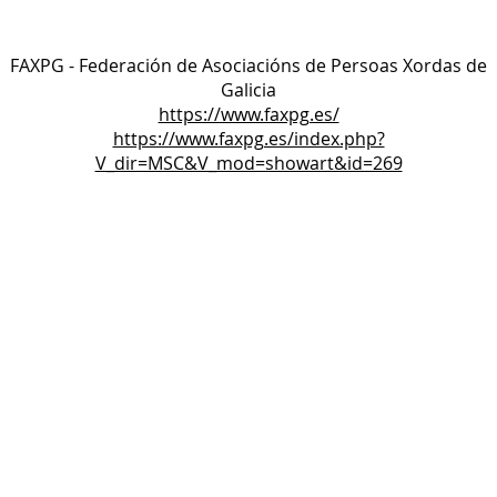
FAXPG - Federación de Asociacións de Persoas Xordas de
Galicia
https://www.faxpg.es/
https://www.faxpg.es/index.php?
V_dir=MSC&V_mod=showart&id=269