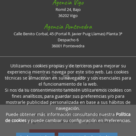
Agencia Vigo
Romil 24, Bajo
36202 Vigo
Agencia Pontevedra
Calle Benito Corbal, 45 (Portal R. Javier Puig Llamas) Planta 3ª
Despacho 6
36001 Pontevedra
981 16 93 36 I
faxpg@faxpg.es
Utilizamos cookies propias y de terceros para mejorar su
experiencia mientras navega por este sitio web. Las cookies
técnicas se almacenan en su navegador y son esenciales para
el funcionamiento de la web.
MAPA WEB
I
ACCESIBILIDAD WEB
I
POLÍTICA DE
Si nos da su consentimiento también utilizaremos cookies con
fines analíticos, para guardar sus preferencias y/o para
PRIVACIDAD
I
AVISO LEGAL
I
LICENCIA
mostrarle publicidad personalizada en base a sus hábitos de
navegación.
Puede obtener más información consultando nuestra
Política
El desarrollo de esta WEB ha sido posible gracias al
de cookies
y puede cambiar su configuración en Preferencias.
mecenazgo de la Fundación Barrié y la RSC de Edisa