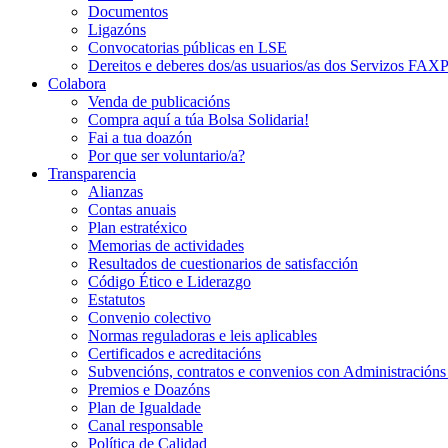
Documentos
Ligazóns
Convocatorias públicas en LSE
Dereitos e deberes dos/as usuarios/as dos Servizos FAX
Colabora
Venda de publicacións
Compra aquí a túa Bolsa Solidaria!
Fai a tua doazón
Por que ser voluntario/a?
Transparencia
Alianzas
Contas anuais
Plan estratéxico
Memorias de actividades
Resultados de cuestionarios de satisfacción
Código Ético e Liderazgo
Estatutos
Convenio colectivo
Normas reguladoras e leis aplicables
Certificados e acreditacións
Subvencións, contratos e convenios con Administracións
Premios e Doazóns
Plan de Igualdade
Canal responsable
Política de Calidad