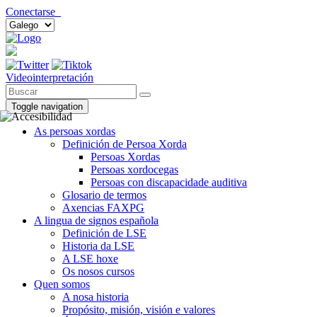
Conectarse
Videointerpretación
Toggle navigation
As persoas xordas
Definición de Persoa Xorda
Persoas Xordas
Persoas xordocegas
Persoas con discapacidade auditiva
Glosario de termos
Axencias FAXPG
A lingua de signos española
Definición de LSE
Historia da LSE
A LSE hoxe
Os nosos cursos
Quen somos
A nosa historia
Propósito, misión, visión e valores