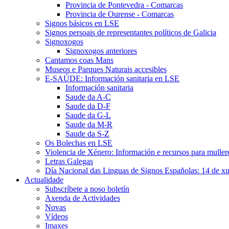
Provincia de Pontevedra - Comarcas
Provincia de Ourense - Comarcas
Signos básicos en LSE
Signos persoais de representantes políticos de Galicia
Signoxogos
Signoxogos anteriores
Cantamos coas Mans
Museos e Parques Naturais accesibles
E-SAÚDE: Información sanitaria en LSE
Información sanitaria
Saude da A-C
Saude da D-F
Saude da G-L
Saude da M-R
Saude da S-Z
Os Bolechas en LSE
Violencia de Xénero: Información e recursos para muller
Letras Galegas
Día Nacional das Linguas de Signos Españolas: 14 de x
Actualidade
Subscríbete a noso boletín
Axenda de Actividades
Novas
Vídeos
Imaxes