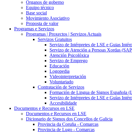
Órganos de goberno
Equipo técnico
Base social
Movimiento Asociativo
Proposta de valor
Programas e Servizos
Programas | Proxectos | Servizos Actuais
Servizos Gratuitos
Servizo de Intérpretes de LSE e Guias Intér
Servizo de Atención a Persoas Xordas (SA
Atención Psicolóxica
Servizo de Emprego
Educación
Logopedia
Videointerpretación
Voluntariado
Contratación de Servizos
Formación de Lingua de Signos Española (
Servizo de Intérpretes de LSE e Guías Intér
Accesibilidade
Documentos e Recursos en LSE
Documentos e Recursos en LSE
Dicionario de Signos dos Concellos de Galicia
Provincia da Coruña - Comarcas
Provincia de Lugo - Comarcas